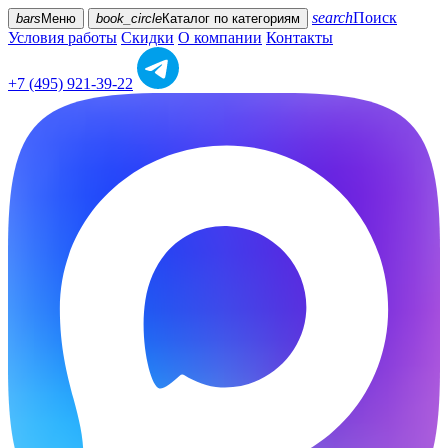
search
Поиск
bars
Меню
book_circle
Каталог
по категориям
Условия работы
Скидки
О компании
Контакты
+7 (495) 921-39-22