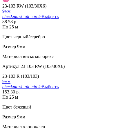
23-103 RW (103/30X6)
9мм
checkmark_alt_circle
Выбрать
88.58 р.
По 25 м
Цвет
черный/серебро
Размер
9мм
Материал
вискоза/люрекс
Артикул
23-103 RW (103/30X6)
23-103 R (103/103)
9мм
checkmark_alt_circle
Выбрать
153.30 р.
По 25 м
Цвет
бежевый
Размер
9мм
Материал
хлопок/лен