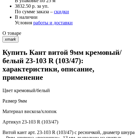
В упаковке по
25 м
3832.50 р. за уп.
По сумме заказа –
скидки
В наличии
Условия
работы и доставки
О товаре
xmark
Купить Кант витой 9мм кремовый/
белый 23-103 R (103/47):
характеристики, описание,
применение
Цвет
кремовый/белый
Размер
9мм
Материал
вискоза/хлопок
Артикул
23-103 R (103/47)
Витой кант арт. 23-103 R (103/47) с ресничкой, диаметр шнура
– 9мм, ширина «реснички» -13 мм, выполнен из свитых