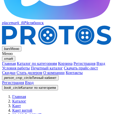
placemark_fill
Челябинск
bars
Меню
Меню
xmark
Главная
Каталог по категориям
Корзина
Регистрация
Вход
Условия работы
Печатный каталог
Скачать прайс-лист
Скидки
Стать дилером
О компании
Контакты
person_crop_circle
Личный кабинет
Регистрация
Вход
book_circle
Каталог
по категориям
Главная
Каталог
Кант
Кант витой