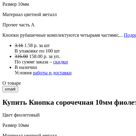
Размер
10мм
Материал
цветной металл
Прочее
часть A
Кнопки рубашечные комплектуются четырьмя частями;...
Подро
3.16
1.58
р.
за шт
В упаковке по
100 шт
316.00
158.00 р. за уп.
По сумме заказа –
скидки
В наличии
Условия
работы и доставки
О товаре
xmark
Купить Кнопка сорочечная 10мм фиолет
Цвет
фиолетовый
Размер
10мм
Материал
цветной металл