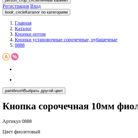
person_crop_circle
Личный кабинет
Регистрация
Вход
book_circle
Каталог
по категориям
Главная
Каталог
Кнопки оптом
Кнопки установочные сорочечные, рубашечные
0888
paintbrush
Выбрать другой цвет
Кнопка сорочечная 10мм фио
Артикул
0888
Цвет
фиолетовый