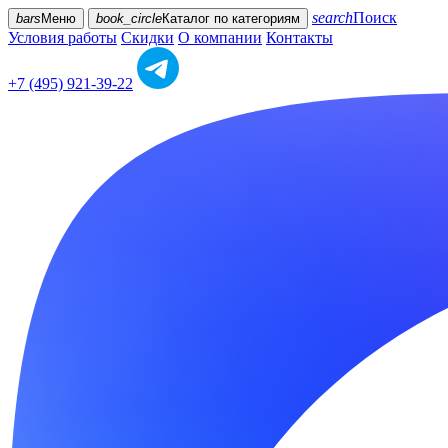
search
Поиск
bars
Меню
book_circle
Каталог
по категориям
Условия работы
Скидки
О компании
Контакты
+7 (495) 921-39-22