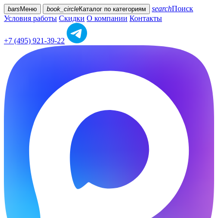
search
Поиск
bars
Меню
book_circle
Каталог
по категориям
Условия работы
Скидки
О компании
Контакты
+7 (495) 921-39-22