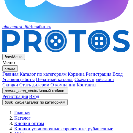
placemark_fill
Челябинск
bars
Меню
Меню
xmark
Главная
Каталог по категориям
Корзина
Регистрация
Вход
Условия работы
Печатный каталог
Скачать прайс-лист
Скидки
Стать дилером
О компании
Контакты
person_crop_circle
Личный кабинет
Регистрация
Вход
book_circle
Каталог
по категориям
Главная
Каталог
Кнопки оптом
Кнопки установочные сорочечные, рубашечные