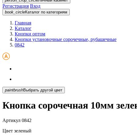
person_crop_circle
Личный кабинет
Регистрация
Вход
book_circle
Каталог
по категориям
Главная
Каталог
Кнопки оптом
Кнопки установочные сорочечные, рубашечные
0842
paintbrush
Выбрать другой цвет
Кнопка сорочечная 10мм зеле
Артикул
0842
Цвет
зеленый