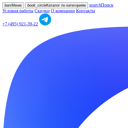
search
Поиск
bars
Меню
book_circle
Каталог
по категориям
Условия работы
Скидки
О компании
Контакты
+7 (495) 921-39-22