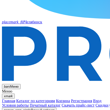
placemark_fill
Челябинск
bars
Меню
Меню
xmark
Главная
Каталог по категориям
Корзина
Регистрация
Вход
Условия работы
Печатный каталог
Скачать прайс-лист
Скидки