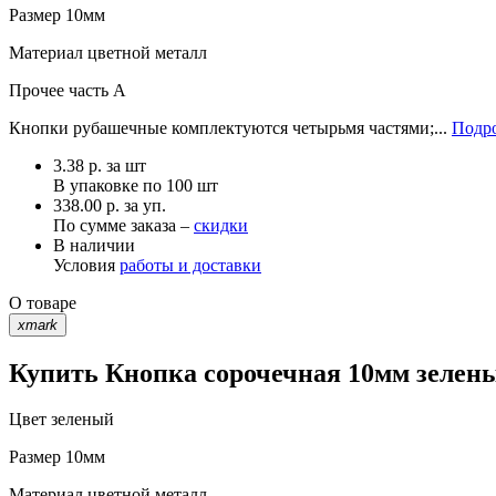
Размер
10мм
Материал
цветной металл
Прочее
часть A
Кнопки рубашечные комплектуются четырьмя частями;...
Подро
3.38
р.
за шт
В упаковке по
100 шт
338.00 р. за уп.
По сумме заказа –
скидки
В наличии
Условия
работы и доставки
О товаре
xmark
Купить Кнопка сорочечная 10мм зелены
Цвет
зеленый
Размер
10мм
Материал
цветной металл