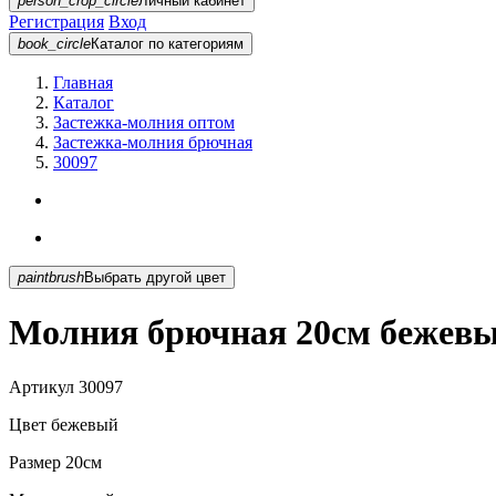
person_crop_circle
Личный кабинет
Регистрация
Вход
book_circle
Каталог
по категориям
Главная
Каталог
Застежка-молния оптом
Застежка-молния брючная
30097
paintbrush
Выбрать другой цвет
Молния брючная 20см бежевы
Артикул
30097
Цвет
бежевый
Размер
20см