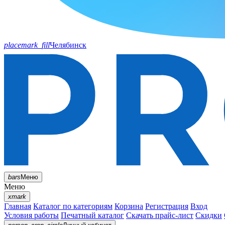
placemark_fill
Челябинск
bars
Меню
Меню
xmark
Главная
Каталог по категориям
Корзина
Регистрация
Вход
Условия работы
Печатный каталог
Скачать прайс-лист
Скидки