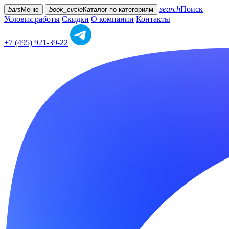
search
Поиск
bars
Меню
book_circle
Каталог
по категориям
Условия работы
Скидки
О компании
Контакты
+7 (495) 921-39-22