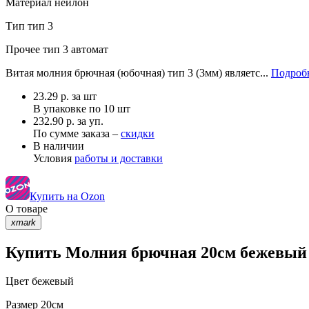
Материал
нейлон
Тип
тип 3
Прочее
тип 3 автомат
Витая молния брючная (юбочная) тип 3 (3мм) являетс...
Подробн
23.29
р.
за шт
В упаковке по
10 шт
232.90 р. за уп.
По сумме заказа –
скидки
В наличии
Условия
работы и доставки
Купить на Ozon
О товаре
xmark
Купить Молния брючная 20см бежевый 3
Цвет
бежевый
Размер
20см