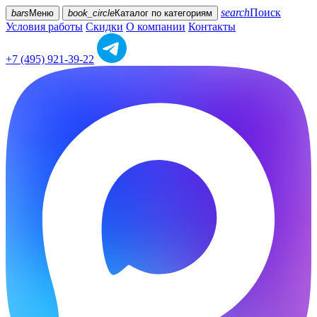
search
Поиск
bars
Меню
book_circle
Каталог
по категориям
Условия работы
Скидки
О компании
Контакты
+7 (495) 921-39-22