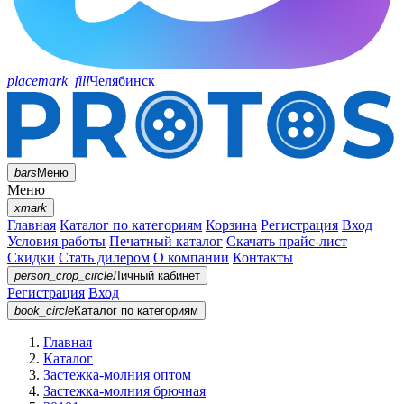
placemark_fill
Челябинск
bars
Меню
Меню
xmark
Главная
Каталог по категориям
Корзина
Регистрация
Вход
Условия работы
Печатный каталог
Скачать прайс-лист
Скидки
Стать дилером
О компании
Контакты
person_crop_circle
Личный кабинет
Регистрация
Вход
book_circle
Каталог
по категориям
Главная
Каталог
Застежка-молния оптом
Застежка-молния брючная