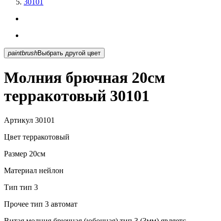
30101
paintbrush
Выбрать другой цвет
Молния брючная 20см
терракотовый 30101
Артикул
30101
Цвет
терракотовый
Размер
20см
Материал
нейлон
Тип
тип 3
Прочее
тип 3 автомат
Витая молния брючная (юбочная) тип 3 (3мм) являетс...