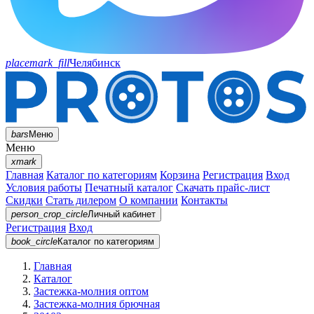
placemark_fill
Челябинск
bars
Меню
Меню
xmark
Главная
Каталог по категориям
Корзина
Регистрация
Вход
Условия работы
Печатный каталог
Скачать прайс-лист
Скидки
Стать дилером
О компании
Контакты
person_crop_circle
Личный кабинет
Регистрация
Вход
book_circle
Каталог
по категориям
Главная
Каталог
Застежка-молния оптом
Застежка-молния брючная