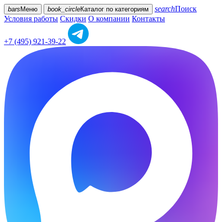
search
Поиск
bars
Меню
book_circle
Каталог
по категориям
Условия работы
Скидки
О компании
Контакты
+7 (495) 921-39-22