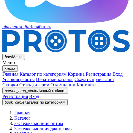
placemark_fill
Челябинск
bars
Меню
Меню
xmark
Главная
Каталог по категориям
Корзина
Регистрация
Вход
Условия работы
Печатный каталог
Скачать прайс-лист
Скидки
Стать дилером
О компании
Контакты
person_crop_circle
Личный кабинет
Регистрация
Вход
book_circle
Каталог
по категориям
Главная
Каталог
Застежка-молния оптом
Застежка-молния джинсовая