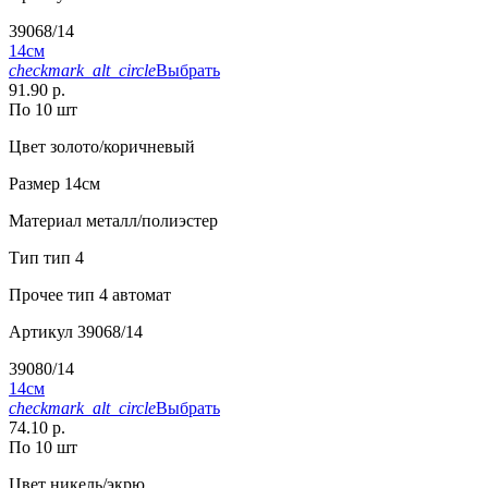
39068/14
14см
checkmark_alt_circle
Выбрать
91.90 р.
По 10 шт
Цвет
золото/коричневый
Размер
14см
Материал
металл/полиэстер
Тип
тип 4
Прочее
тип 4 автомат
Артикул
39068/14
39080/14
14см
checkmark_alt_circle
Выбрать
74.10 р.
По 10 шт
Цвет
никель/экрю