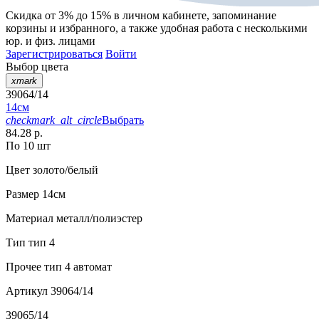
Скидка от 3% до 15%
в личном кабинете, запоминание
корзины
и
избранного
, а также удобная работа с несколькими
юр. и физ. лицами
Зарегистрироваться
Войти
Выбор цвета
xmark
39064/14
14см
checkmark_alt_circle
Выбрать
84.28 р.
По 10 шт
Цвет
золото/белый
Размер
14см
Материал
металл/полиэстер
Тип
тип 4
Прочее
тип 4 автомат
Артикул
39064/14
39065/14