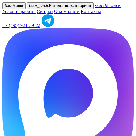
search
Поиск
bars
Меню
book_circle
Каталог
по категориям
Условия работы
Скидки
О компании
Контакты
+7 (495) 921-39-22