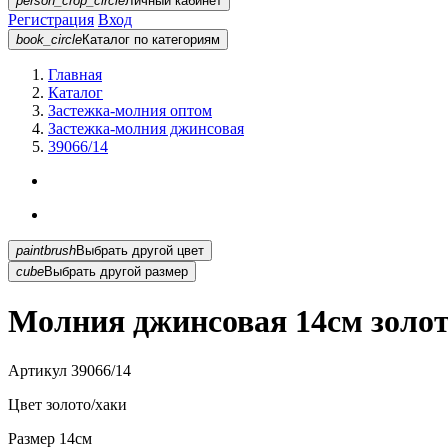
person_crop_circle
Личный кабинет
Регистрация
Вход
book_circle
Каталог
по категориям
Главная
Каталог
Застежка-молния оптом
Застежка-молния джинсовая
39066/14
paintbrush
Выбрать другой цвет
cube
Выбрать другой размер
Молния джинсовая 14см золот
Артикул
39066/14
Цвет
золото/хаки
Размер
14см