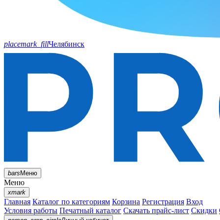
placemark_fill
Челябинск
bars
Меню
Меню
xmark
Главная
Каталог по категориям
Корзина
Регистрация
Вход
Условия работы
Печатный каталог
Скачать прайс-лист
Скидки