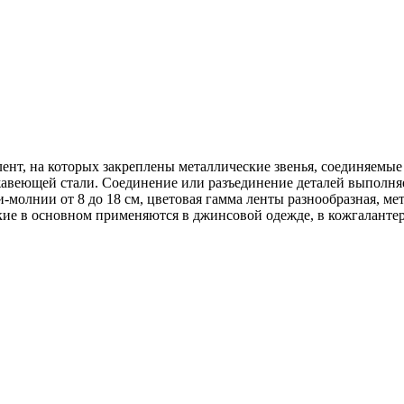
лент, на которых закреплены металлические звенья, соединяемы
ржавеющей стали. Соединение или разъединение деталей выполн
-молнии от 8 до 18 см, цветовая гамма ленты разнообразная, м
кие в основном применяются в джинсовой одежде, в кожгалантер