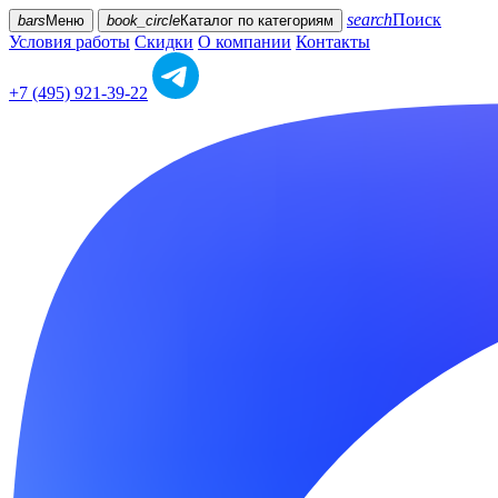
search
Поиск
bars
Меню
book_circle
Каталог
по категориям
Условия работы
Скидки
О компании
Контакты
+7 (495) 921-39-22