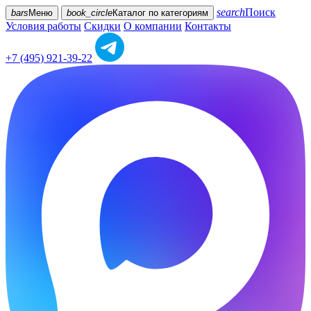
search
Поиск
bars
Меню
book_circle
Каталог
по категориям
Условия работы
Скидки
О компании
Контакты
+7 (495) 921-39-22