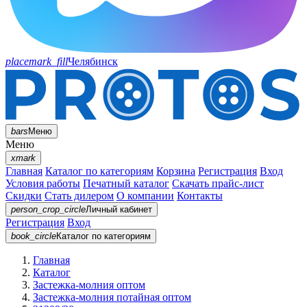
placemark_fill
Челябинск
bars
Меню
Меню
xmark
Главная
Каталог по категориям
Корзина
Регистрация
Вход
Условия работы
Печатный каталог
Скачать прайс-лист
Скидки
Стать дилером
О компании
Контакты
person_crop_circle
Личный кабинет
Регистрация
Вход
book_circle
Каталог
по категориям
Главная
Каталог
Застежка-молния оптом
Застежка-молния потайная оптом