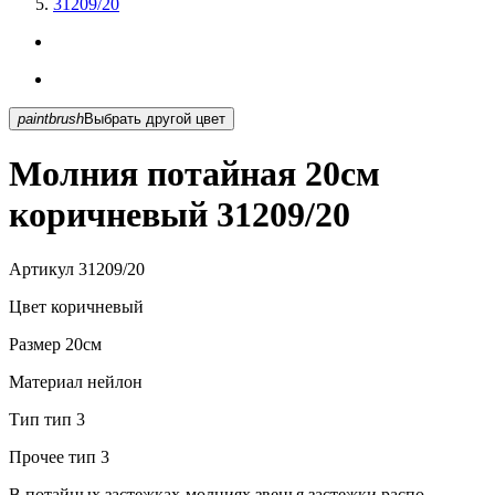
31209/20
paintbrush
Выбрать другой цвет
Молния потайная 20см
коричневый 31209/20
Артикул
31209/20
Цвет
коричневый
Размер
20см
Материал
нейлон
Тип
тип 3
Прочее
тип 3
В потайных застежках-молниях звенья застежки распо...