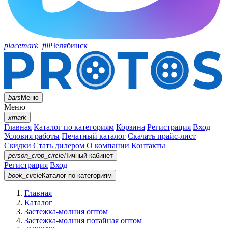
placemark_fill
Челябинск
bars
Меню
Меню
xmark
Главная
Каталог по категориям
Корзина
Регистрация
Вход
Условия работы
Печатный каталог
Скачать прайс-лист
Скидки
Стать дилером
О компании
Контакты
person_crop_circle
Личный кабинет
Регистрация
Вход
book_circle
Каталог
по категориям
Главная
Каталог
Застежка-молния оптом
Застежка-молния потайная оптом