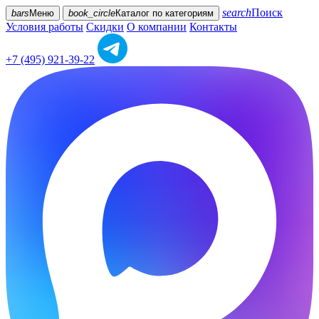
search
Поиск
bars
Меню
book_circle
Каталог
по категориям
Условия работы
Скидки
О компании
Контакты
+7 (495) 921-39-22