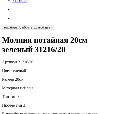
31216/20
paintbrush
Выбрать другой цвет
Молния потайная 20см
зеленый 31216/20
Артикул
31216/20
Цвет
зеленый
Размер
20см
Материал
нейлон
Тип
тип 3
Прочее
тип 3
В потайных застежках-молниях звенья застежки распо...