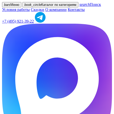
search
Поиск
bars
Меню
book_circle
Каталог
по категориям
Условия работы
Скидки
О компании
Контакты
+7 (495) 921-39-22