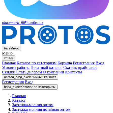
placemark_fill
Челябинск
bars
Меню
Меню
xmark
Главная
Каталог по категориям
Корзина
Регистрация
Вход
Условия работы
Печатный каталог
Скачать прайс-лист
Скидки
Стать дилером
О компании
Контакты
person_crop_circle
Личный кабинет
Регистрация
Вход
book_circle
Каталог
по категориям
Главная
Каталог
Застежка-молния оптом
Застежка-молния потайная оптом