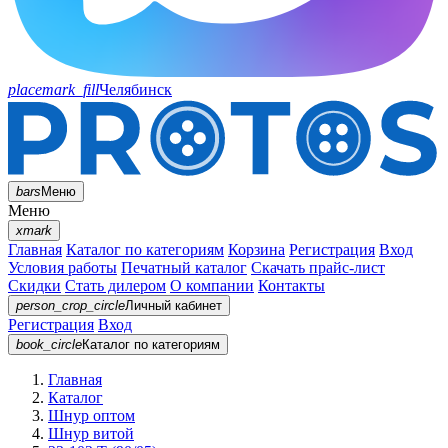
placemark_fill
Челябинск
bars
Меню
Меню
xmark
Главная
Каталог по категориям
Корзина
Регистрация
Вход
Условия работы
Печатный каталог
Скачать прайс-лист
Скидки
Стать дилером
О компании
Контакты
person_crop_circle
Личный кабинет
Регистрация
Вход
book_circle
Каталог
по категориям
Главная
Каталог
Шнур оптом
Шнур витой