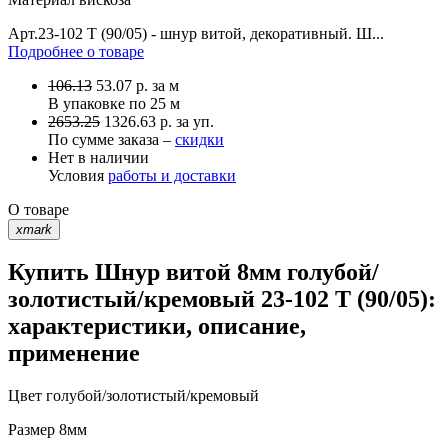
Арт.23-102 T (90/05) - шнур витой, декоративный. Ш...
Подробнее о товаре
106.13
53.07
р.
за м
В упаковке по
25 м
2653.25
1326.63 р. за уп.
По сумме заказа –
скидки
Нет в наличии
Условия
работы и доставки
О товаре
xmark
Купить Шнур витой 8мм голубой/
золотистый/кремовый 23-102 T (90/05):
характеристики, описание,
применение
Цвет
голубой/золотистый/кремовый
Размер
8мм