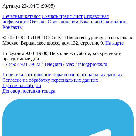
Артикул
23-104 T (90/05)
Печатный каталог
Скачать прайс-лист
Справочная
информация
Отзывы
Стать дилером
Вакансии
О компании
Контакты
© 2020
ООО «ПРОТОС и К»
Швейная фурнитура со склада в
Москве.
Варшавское шоссе, дом 132, строение 9.
На карте
По будням 9:00–19:00, Выходные: суббота, воскресенье и
праздничные дни
+7 (495) 921-39-22
/
Telegram
/
Max
/
info@protos.ru
Политика в отношении обработки персональных данных
Согласие на обработку персональных данных
Публичная оферта
Договор поставки товара