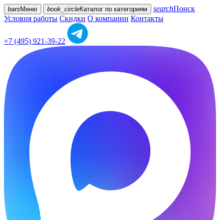
search
Поиск
bars
Меню
book_circle
Каталог
по категориям
Условия работы
Скидки
О компании
Контакты
+7 (495) 921-39-22