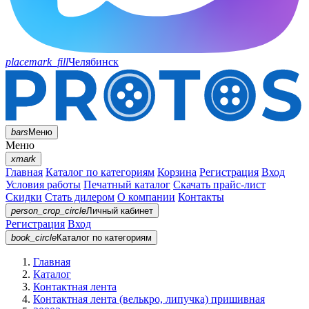
placemark_fill
Челябинск
bars
Меню
Меню
xmark
Главная
Каталог по категориям
Корзина
Регистрация
Вход
Условия работы
Печатный каталог
Скачать прайс-лист
Скидки
Стать дилером
О компании
Контакты
person_crop_circle
Личный кабинет
Регистрация
Вход
book_circle
Каталог
по категориям
Главная
Каталог
Контактная лента
Контактная лента (велькро, липучка) пришивная