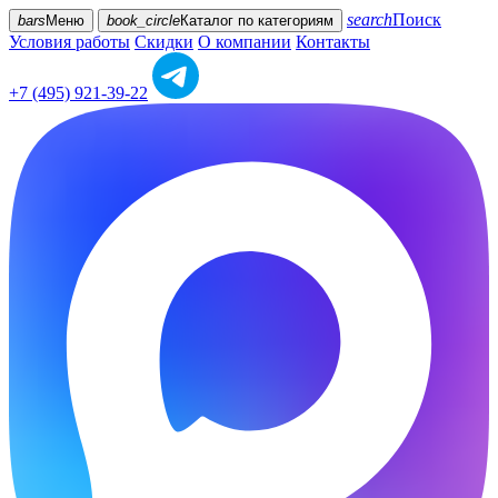
search
Поиск
bars
Меню
book_circle
Каталог
по категориям
Условия работы
Скидки
О компании
Контакты
+7 (495) 921-39-22