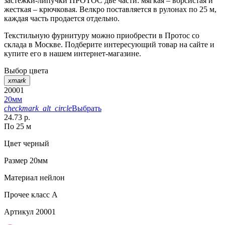
застежки-липучки ПРОТОС две части: мягкая – ворсистая и
жесткая – крючковая. Велкро поставляется в рулонах по 25 м,
каждая часть продается отдельно.
Текстильную фурнитуру можно приобрести в Протос со
склада в Москве. Подберите интересующий товар на сайте и
купите его в нашем интернет-магазине.
Выбор цвета
xmark
20001
20мм
checkmark_alt_circle
Выбрать
24.73 р.
По 25 м
Цвет
черный
Размер
20мм
Материал
нейлон
Прочее
класс А
Артикул
20001