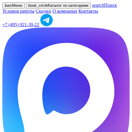
search
Поиск
bars
Меню
book_circle
Каталог
по категориям
Условия работы
Скидки
О компании
Контакты
+7 (495) 921-39-22