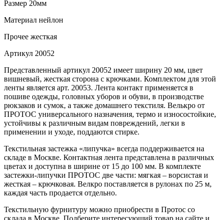
Размер
20мм
Материал
нейлон
Прочее
жесткая
Артикул
20052
Представленный артикул 20052 имеет ширину 20 мм, цвет
вишневый, жесткая сторона с крючками. Комплектом для этой
ленты является арт. 20053. Лента контакт применяется в
пошиве одежды, головных уборов и обуви, в производстве
рюкзаков и сумок, а также домашнего текстиля. Велькро от
ПРОТОС универсального назначения, термо и износостойкие,
устойчивы к различным видам повреждений, легки в
применении и уходе, поддаются стирке.
Текстильная застежка «липучка» всегда поддерживается на
складе в Москве. Контактная лента представлена в различных
цветах и доступна в ширине от 15 до 100 мм. В комплекте
застежки-липучки ПРОТОС две части: мягкая – ворсистая и
жесткая – крючковая. Велкро поставляется в рулонах по 25 м,
каждая часть продается отдельно.
Текстильную фурнитуру можно приобрести в Протос со
склада в Москве. Подберите интересующий товар на сайте и