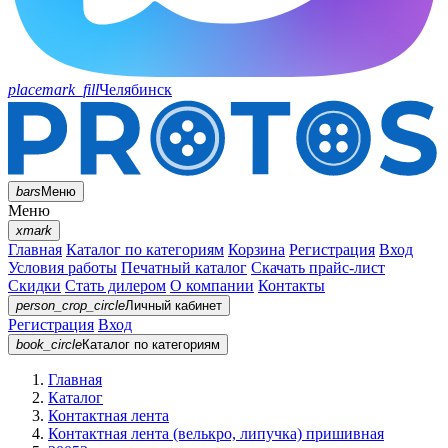
placemark_fill
Челябинск
bars
Меню
Меню
xmark
Главная
Каталог по категориям
Корзина
Регистрация
Вход
Условия работы
Печатный каталог
Скачать прайс-лист
Скидки
Стать дилером
О компании
Контакты
person_crop_circle
Личный кабинет
Регистрация
Вход
book_circle
Каталог
по категориям
Главная
Каталог
Контактная лента
Контактная лента (велькро, липучка) пришивная