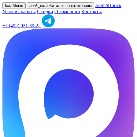
search
Поиск
bars
Меню
book_circle
Каталог
по категориям
Условия работы
Скидки
О компании
Контакты
+7 (495) 921-39-22