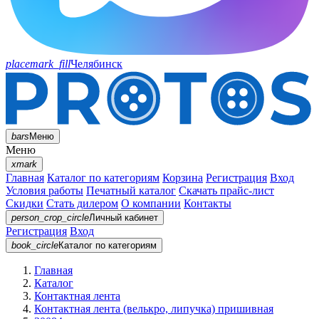
placemark_fill
Челябинск
bars
Меню
Меню
xmark
Главная
Каталог по категориям
Корзина
Регистрация
Вход
Условия работы
Печатный каталог
Скачать прайс-лист
Скидки
Стать дилером
О компании
Контакты
person_crop_circle
Личный кабинет
Регистрация
Вход
book_circle
Каталог
по категориям
Главная
Каталог
Контактная лента
Контактная лента (велькро, липучка) пришивная