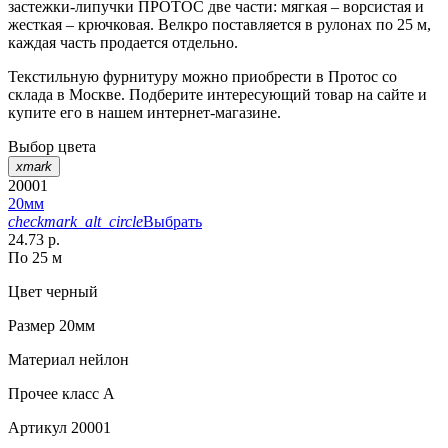
застежки-липучки ПРОТОС две части: мягкая – ворсистая и
жесткая – крючковая. Велкро поставляется в рулонах по 25 м,
каждая часть продается отдельно.
Текстильную фурнитуру можно приобрести в Протос со
склада в Москве. Подберите интересующий товар на сайте и
купите его в нашем интернет-магазине.
Выбор цвета
xmark
20001
20мм
checkmark_alt_circle
Выбрать
24.73 р.
По 25 м
Цвет
черный
Размер
20мм
Материал
нейлон
Прочее
класс А
Артикул
20001