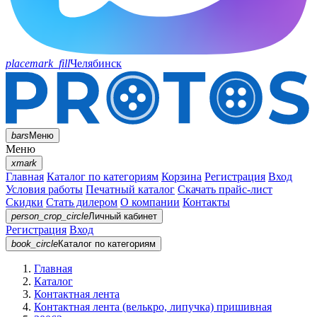
placemark_fill
Челябинск
bars
Меню
Меню
xmark
Главная
Каталог по категориям
Корзина
Регистрация
Вход
Условия работы
Печатный каталог
Скачать прайс-лист
Скидки
Стать дилером
О компании
Контакты
person_crop_circle
Личный кабинет
Регистрация
Вход
book_circle
Каталог
по категориям
Главная
Каталог
Контактная лента
Контактная лента (велькро, липучка) пришивная