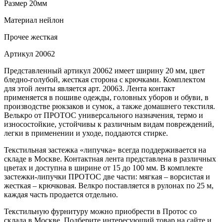
Размер
20мм
Материал
нейлон
Прочее
жесткая
Артикул
20062
Представленный артикул 20062 имеет ширину 20 мм, цвет
бледно-голубой, жесткая сторона с крючками. Комплектом
для этой ленты является арт. 20063. Лента контакт
применяется в пошиве одежды, головных уборов и обуви, в
производстве рюкзаков и сумок, а также домашнего текстиля.
Велькро от ПРОТОС универсального назначения, термо и
износостойкие, устойчивы к различным видам повреждений,
легки в применении и уходе, поддаются стирке.
Текстильная застежка «липучка» всегда поддерживается на
складе в Москве. Контактная лента представлена в различных
цветах и доступна в ширине от 15 до 100 мм. В комплекте
застежки-липучки ПРОТОС две части: мягкая – ворсистая и
жесткая – крючковая. Велкро поставляется в рулонах по 25 м,
каждая часть продается отдельно.
Текстильную фурнитуру можно приобрести в Протос со
склада в Москве. Подберите интересующий товар на сайте и