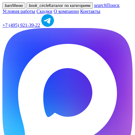
search
Поиск
bars
Меню
book_circle
Каталог
по категориям
Условия работы
Скидки
О компании
Контакты
+7 (495) 921-39-22