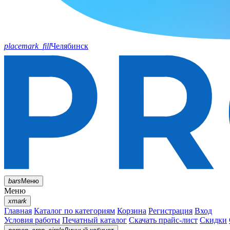
placemark_fill
Челябинск
bars
Меню
Меню
xmark
Главная
Каталог по категориям
Корзина
Регистрация
Вход
Условия работы
Печатный каталог
Скачать прайс-лист
Скидки