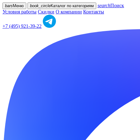
search
Поиск
bars
Меню
book_circle
Каталог
по категориям
Условия работы
Скидки
О компании
Контакты
+7 (495) 921-39-22