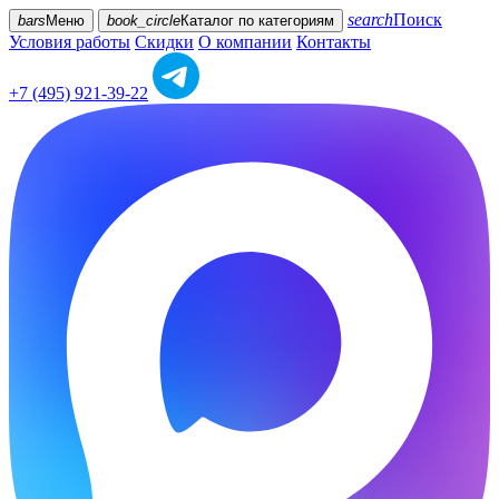
search
Поиск
bars
Меню
book_circle
Каталог
по категориям
Условия работы
Скидки
О компании
Контакты
+7 (495) 921-39-22