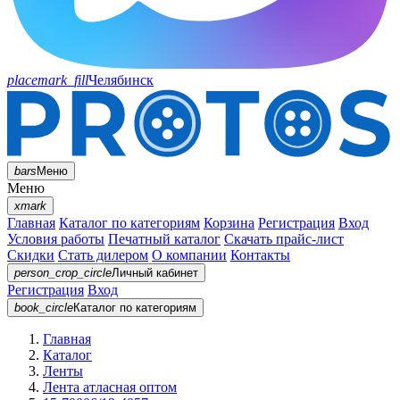
placemark_fill
Челябинск
bars
Меню
Меню
xmark
Главная
Каталог по категориям
Корзина
Регистрация
Вход
Условия работы
Печатный каталог
Скачать прайс-лист
Скидки
Стать дилером
О компании
Контакты
person_crop_circle
Личный кабинет
Регистрация
Вход
book_circle
Каталог
по категориям
Главная
Каталог
Ленты
Лента атласная оптом