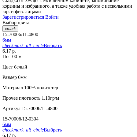
Скидка от 3% до 15%
в личном кабинете, запоминание
корзины
и
избранного
, а также удобная работа с несколькими
юр. и физ. лицами
Зарегистрироваться
Войти
Выбор цвета
xmark
15-70006/11-4800
6мм
checkmark_alt_circle
Выбрать
6.17 р.
По 100 м
Цвет
белый
Размер
6мм
Материал
100% полиэстер
Прочее
плотность 1,10гр/м
Артикул
15-70006/11-4800
15-70006/12-0304
6мм
checkmark_alt_circle
Выбрать
6.17 р.