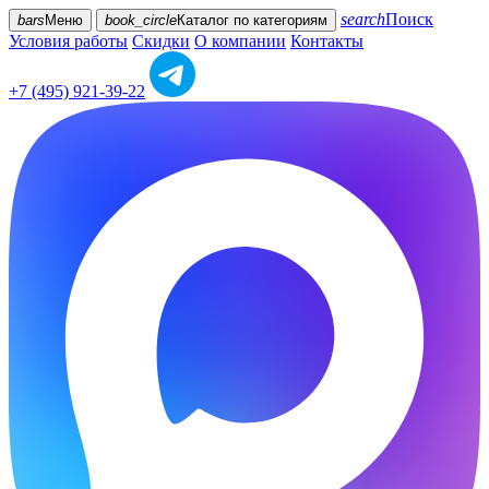
search
Поиск
bars
Меню
book_circle
Каталог
по категориям
Условия работы
Скидки
О компании
Контакты
+7 (495) 921-39-22