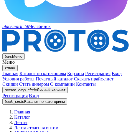
placemark_fill
Челябинск
bars
Меню
Меню
xmark
Главная
Каталог по категориям
Корзина
Регистрация
Вход
Условия работы
Печатный каталог
Скачать прайс-лист
Скидки
Стать дилером
О компании
Контакты
person_crop_circle
Личный кабинет
Регистрация
Вход
book_circle
Каталог
по категориям
Главная
Каталог
Ленты
Лента атласная оптом