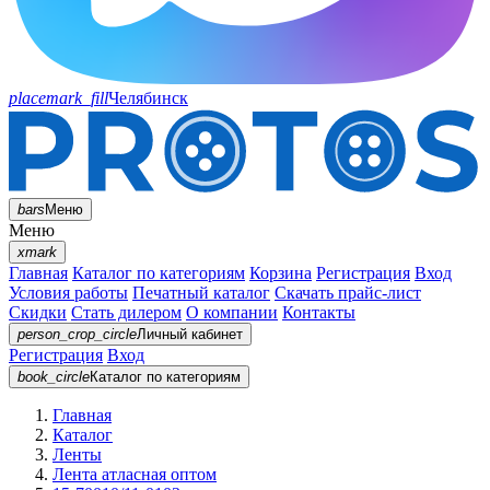
placemark_fill
Челябинск
bars
Меню
Меню
xmark
Главная
Каталог по категориям
Корзина
Регистрация
Вход
Условия работы
Печатный каталог
Скачать прайс-лист
Скидки
Стать дилером
О компании
Контакты
person_crop_circle
Личный кабинет
Регистрация
Вход
book_circle
Каталог
по категориям
Главная
Каталог
Ленты
Лента атласная оптом