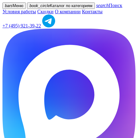
search
Поиск
bars
Меню
book_circle
Каталог
по категориям
Условия работы
Скидки
О компании
Контакты
+7 (495) 921-39-22