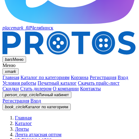
placemark_fill
Челябинск
bars
Меню
Меню
xmark
Главная
Каталог по категориям
Корзина
Регистрация
Вход
Условия работы
Печатный каталог
Скачать прайс-лист
Скидки
Стать дилером
О компании
Контакты
person_crop_circle
Личный кабинет
Регистрация
Вход
book_circle
Каталог
по категориям
Главная
Каталог
Ленты
Лента атласная оптом