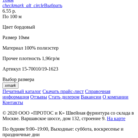
checkmark_alt_circle
Выбрать
6.55 р.
По 100 м
Цвет
бордовый
Размер
10мм
Материал
100% полиэстер
Прочее
плотность 1,96гр/м
Артикул
15-70010/19-1623
Выбор размера
xmark
Печатный каталог
Скачать прайс-лист
Справочная
информация
Отзывы
Стать дилером
Вакансии
О компании
Контакты
© 2020
ООО «ПРОТОС и К»
Швейная фурнитура со склада в
Москве.
Варшавское шоссе, дом 132, строение 9.
На карте
По будням 9:00–19:00, Выходные: суббота, воскресенье и
праздничные дни