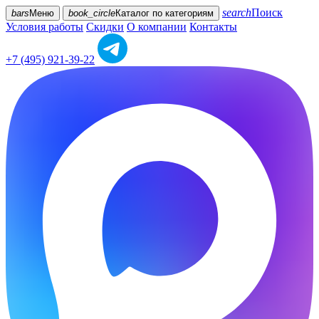
search
Поиск
bars
Меню
book_circle
Каталог
по категориям
Условия работы
Скидки
О компании
Контакты
+7 (495) 921-39-22