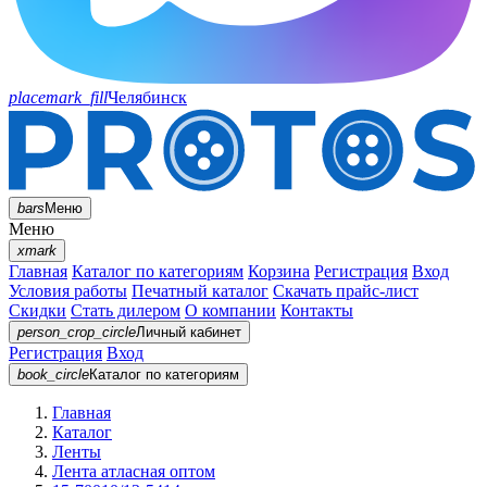
placemark_fill
Челябинск
bars
Меню
Меню
xmark
Главная
Каталог по категориям
Корзина
Регистрация
Вход
Условия работы
Печатный каталог
Скачать прайс-лист
Скидки
Стать дилером
О компании
Контакты
person_crop_circle
Личный кабинет
Регистрация
Вход
book_circle
Каталог
по категориям
Главная
Каталог
Ленты
Лента атласная оптом