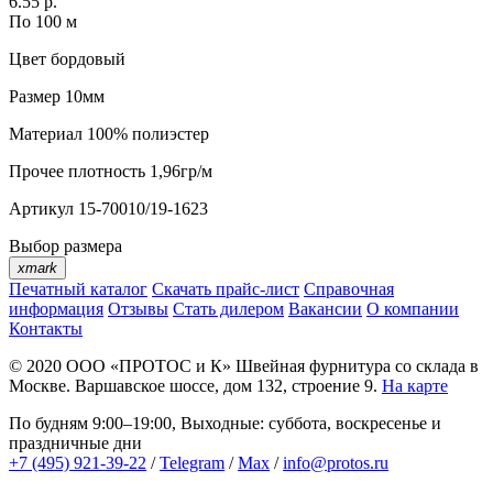
6.55 р.
По 100 м
Цвет
бордовый
Размер
10мм
Материал
100% полиэстер
Прочее
плотность 1,96гр/м
Артикул
15-70010/19-1623
Выбор размера
xmark
Печатный каталог
Скачать прайс-лист
Справочная
информация
Отзывы
Стать дилером
Вакансии
О компании
Контакты
© 2020
ООО «ПРОТОС и К»
Швейная фурнитура со склада в
Москве.
Варшавское шоссе, дом 132, строение 9.
На карте
По будням 9:00–19:00, Выходные: суббота, воскресенье и
праздничные дни
+7 (495) 921-39-22
/
Telegram
/
Max
/
info@protos.ru