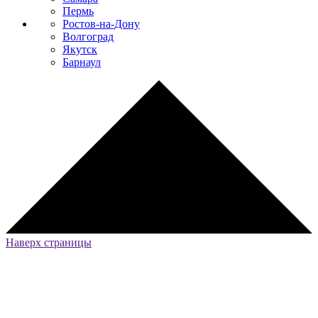
Пермь
Ростов-на-Дону
Волгоград
Якутск
Барнаул
Наверх страницы