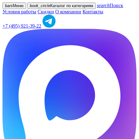
search
Поиск
bars
Меню
book_circle
Каталог
по категориям
Условия работы
Скидки
О компании
Контакты
+7 (495) 921-39-22