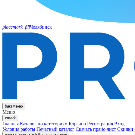
placemark_fill
Челябинск
bars
Меню
Меню
xmark
Главная
Каталог по категориям
Корзина
Регистрация
Вход
Условия работы
Печатный каталог
Скачать прайс-лист
Скидки