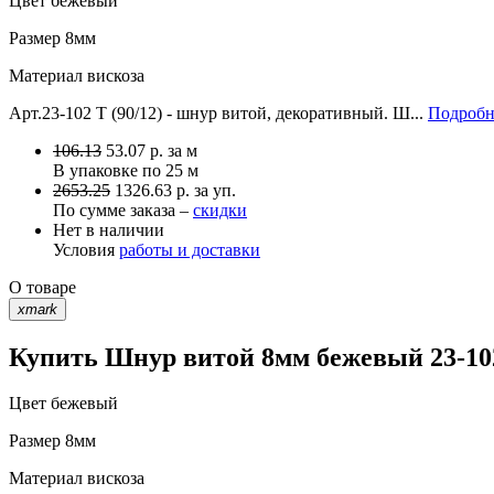
Цвет
бежевый
Размер
8мм
Материал
вискоза
Арт.23-102 T (90/12) - шнур витой, декоративный. Ш...
Подробн
106.13
53.07
р.
за м
В упаковке по
25 м
2653.25
1326.63 р. за уп.
По сумме заказа –
скидки
Нет в наличии
Условия
работы и доставки
О товаре
xmark
Купить Шнур витой 8мм бежевый 23-102
Цвет
бежевый
Размер
8мм
Материал
вискоза