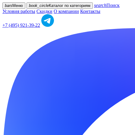
search
Поиск
bars
Меню
book_circle
Каталог
по категориям
Условия работы
Скидки
О компании
Контакты
+7 (495) 921-39-22