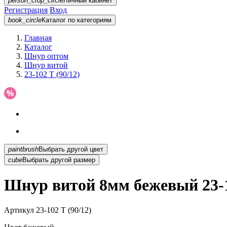
person_crop_circle
Личный кабинет
Регистрация
Вход
book_circle
Каталог
по категориям
Главная
Каталог
Шнур оптом
Шнур витой
23-102 T (90/12)
paintbrush
Выбрать другой цвет
cube
Выбрать другой размер
Шнур витой 8мм бежевый 23-1
Артикул
23-102 T (90/12)