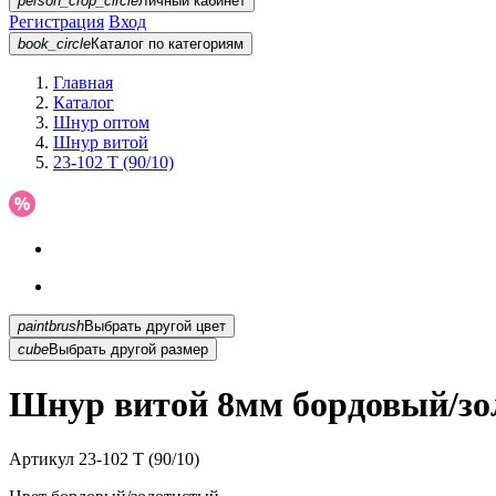
person_crop_circle
Личный кабинет
Регистрация
Вход
book_circle
Каталог
по категориям
Главная
Каталог
Шнур оптом
Шнур витой
23-102 T (90/10)
paintbrush
Выбрать другой цвет
cube
Выбрать другой размер
Шнур витой 8мм бордовый/зол
Артикул
23-102 T (90/10)