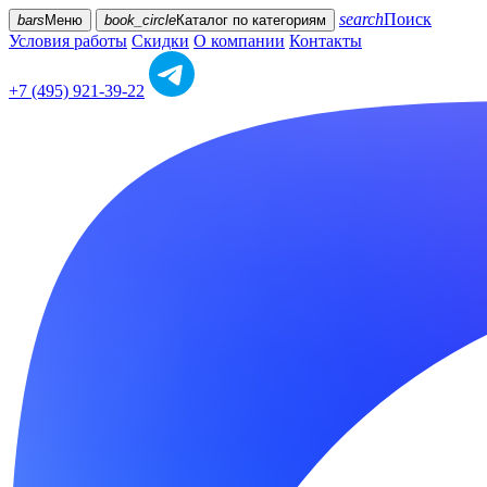
search
Поиск
bars
Меню
book_circle
Каталог
по категориям
Условия работы
Скидки
О компании
Контакты
+7 (495) 921-39-22