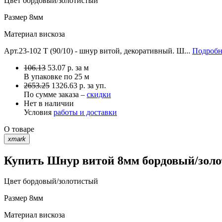
Цвет
бордовый/золотистый
Размер
8мм
Материал
вискоза
Арт.23-102 T (90/10) - шнур витой, декоративный. Ш...
Подробн
106.13
53.07
р.
за м
В упаковке по
25 м
2653.25
1326.63 р. за уп.
По сумме заказа –
скидки
Нет в наличии
Условия
работы и доставки
О товаре
xmark
Купить Шнур витой 8мм бордовый/золот
Цвет
бордовый/золотистый
Размер
8мм
Материал
вискоза