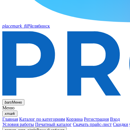
placemark_fill
Челябинск
bars
Меню
Меню
xmark
Главная
Каталог по категориям
Корзина
Регистрация
Вход
Условия работы
Печатный каталог
Скачать прайс-лист
Скидки