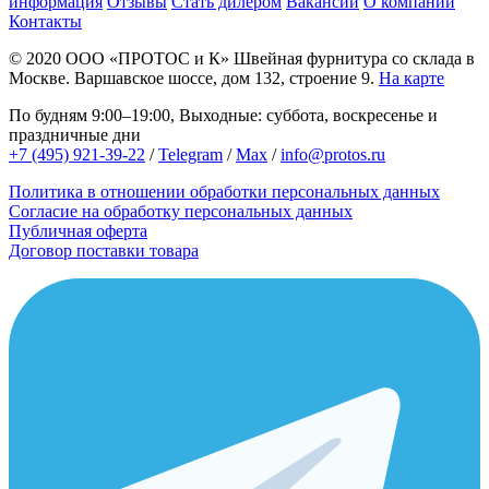
информация
Отзывы
Стать дилером
Вакансии
О компании
Контакты
© 2020
ООО «ПРОТОС и К»
Швейная фурнитура со склада в
Москве.
Варшавское шоссе, дом 132, строение 9.
На карте
По будням 9:00–19:00, Выходные: суббота, воскресенье и
праздничные дни
+7 (495) 921-39-22
/
Telegram
/
Max
/
info@protos.ru
Политика в отношении обработки персональных данных
Согласие на обработку персональных данных
Публичная оферта
Договор поставки товара