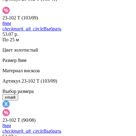
23-102 T (103/09)
8мм
checkmark_alt_circle
Выбрать
53.07 р.
По 25 м
Цвет
золотистый
Размер
8мм
Материал
вискоза
Артикул
23-102 T (103/09)
Выбор размера
xmark
23-102 T (90/08)
8мм
checkmark_alt_circle
Выбрать