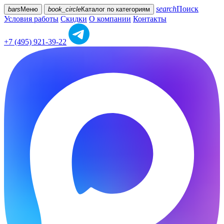
search
Поиск
bars
Меню
book_circle
Каталог
по категориям
Условия работы
Скидки
О компании
Контакты
+7 (495) 921-39-22