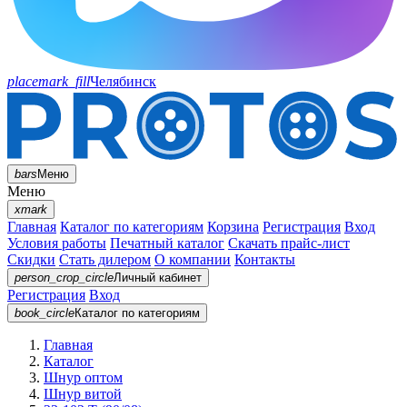
placemark_fill
Челябинск
bars
Меню
Меню
xmark
Главная
Каталог по категориям
Корзина
Регистрация
Вход
Условия работы
Печатный каталог
Скачать прайс-лист
Скидки
Стать дилером
О компании
Контакты
person_crop_circle
Личный кабинет
Регистрация
Вход
book_circle
Каталог
по категориям
Главная
Каталог
Шнур оптом
Шнур витой