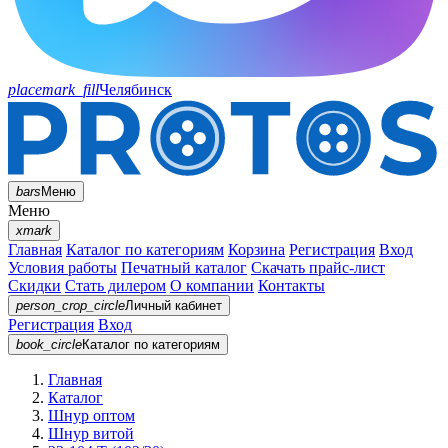
placemark_fill
Челябинск
bars
Меню
Меню
xmark
Главная
Каталог по категориям
Корзина
Регистрация
Вход
Условия работы
Печатный каталог
Скачать прайс-лист
Скидки
Стать дилером
О компании
Контакты
person_crop_circle
Личный кабинет
Регистрация
Вход
book_circle
Каталог
по категориям
Главная
Каталог
Шнур оптом
Шнур витой