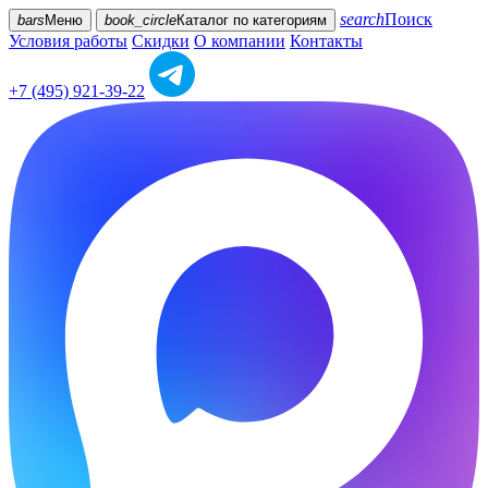
search
Поиск
bars
Меню
book_circle
Каталог
по категориям
Условия работы
Скидки
О компании
Контакты
+7 (495) 921-39-22