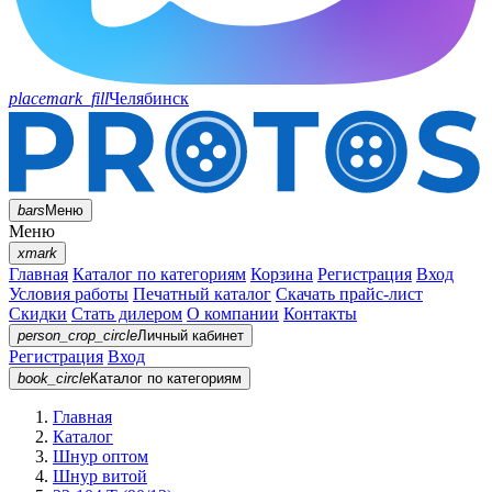
placemark_fill
Челябинск
bars
Меню
Меню
xmark
Главная
Каталог по категориям
Корзина
Регистрация
Вход
Условия работы
Печатный каталог
Скачать прайс-лист
Скидки
Стать дилером
О компании
Контакты
person_crop_circle
Личный кабинет
Регистрация
Вход
book_circle
Каталог
по категориям
Главная
Каталог
Шнур оптом
Шнур витой