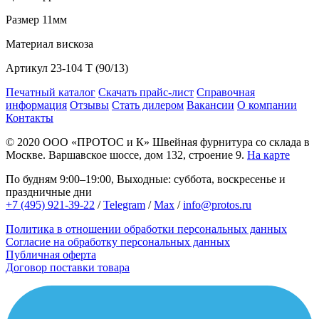
Размер
11мм
Материал
вискоза
Артикул
23-104 T (90/13)
Печатный каталог
Скачать прайс-лист
Справочная
информация
Отзывы
Стать дилером
Вакансии
О компании
Контакты
© 2020
ООО «ПРОТОС и К»
Швейная фурнитура со склада в
Москве.
Варшавское шоссе, дом 132, строение 9.
На карте
По будням 9:00–19:00, Выходные: суббота, воскресенье и
праздничные дни
+7 (495) 921-39-22
/
Telegram
/
Max
/
info@protos.ru
Политика в отношении обработки персональных данных
Согласие на обработку персональных данных
Публичная оферта
Договор поставки товара