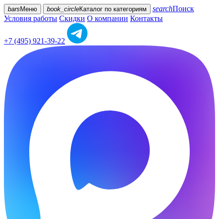
search
Поиск
bars
Меню
book_circle
Каталог
по категориям
Условия работы
Скидки
О компании
Контакты
+7 (495) 921-39-22