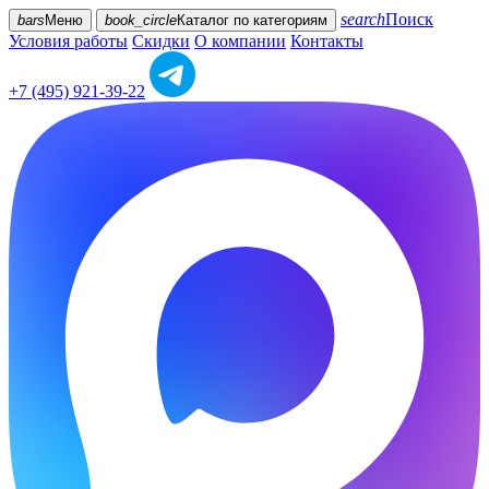
search
Поиск
bars
Меню
book_circle
Каталог
по категориям
Условия работы
Скидки
О компании
Контакты
+7 (495) 921-39-22