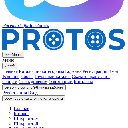
placemark_fill
Челябинск
bars
Меню
Меню
xmark
Главная
Каталог по категориям
Корзина
Регистрация
Вход
Условия работы
Печатный каталог
Скачать прайс-лист
Скидки
Стать дилером
О компании
Контакты
person_crop_circle
Личный кабинет
Регистрация
Вход
book_circle
Каталог
по категориям
Главная
Каталог
Шнур оптом
Шнур витой