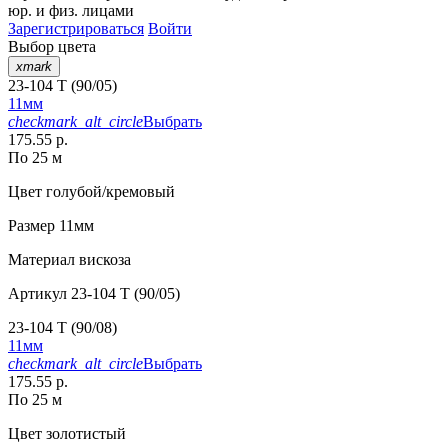
юр. и физ. лицами
Зарегистрироваться
Войти
Выбор цвета
xmark
23-104 T (90/05)
11мм
checkmark_alt_circle
Выбрать
175.55 р.
По 25 м
Цвет
голубой/кремовый
Размер
11мм
Материал
вискоза
Артикул
23-104 T (90/05)
23-104 T (90/08)
11мм
checkmark_alt_circle
Выбрать
175.55 р.
По 25 м
Цвет
золотистый