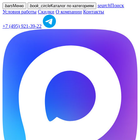
search
Поиск
bars
Меню
book_circle
Каталог
по категориям
Условия работы
Скидки
О компании
Контакты
+7 (495) 921-39-22