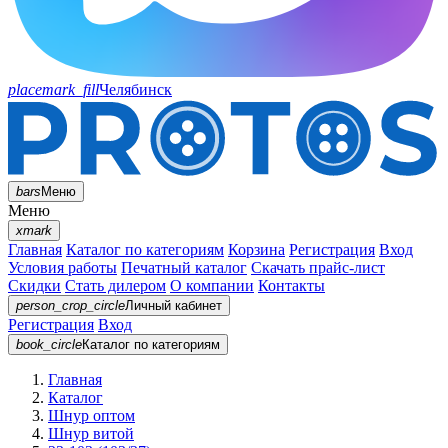
placemark_fill
Челябинск
bars
Меню
Меню
xmark
Главная
Каталог по категориям
Корзина
Регистрация
Вход
Условия работы
Печатный каталог
Скачать прайс-лист
Скидки
Стать дилером
О компании
Контакты
person_crop_circle
Личный кабинет
Регистрация
Вход
book_circle
Каталог
по категориям
Главная
Каталог
Шнур оптом
Шнур витой