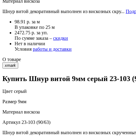
Материал
вискоза
Шнур витой декоративный выполнен из вискозных скру...
Подр
98.91
р.
за м
В упаковке по
25 м
2472.75 р. за уп.
По сумме заказа –
скидки
Нет в наличии
Условия
работы и доставки
О товаре
xmark
Купить Шнур витой 9мм серый 23-103 (9
Цвет
серый
Размер
9мм
Материал
вискоза
Артикул
23-103 (90/63)
Шнур витой декоративный выполнен из вискозных скрученных