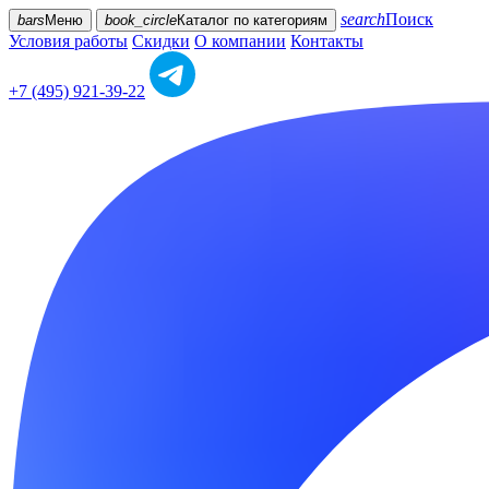
search
Поиск
bars
Меню
book_circle
Каталог
по категориям
Условия работы
Скидки
О компании
Контакты
+7 (495) 921-39-22