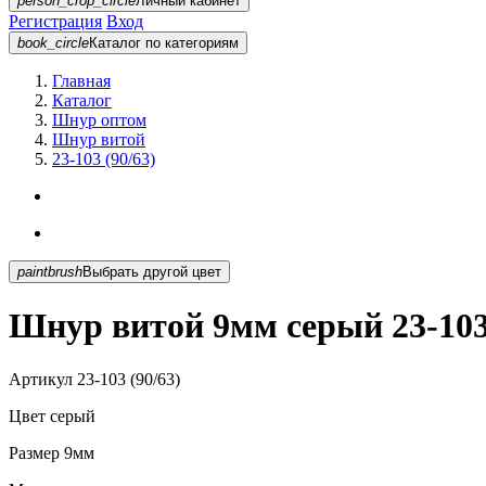
person_crop_circle
Личный кабинет
Регистрация
Вход
book_circle
Каталог
по категориям
Главная
Каталог
Шнур оптом
Шнур витой
23-103 (90/63)
paintbrush
Выбрать другой цвет
Шнур витой 9мм серый 23-103 
Артикул
23-103 (90/63)
Цвет
серый
Размер
9мм