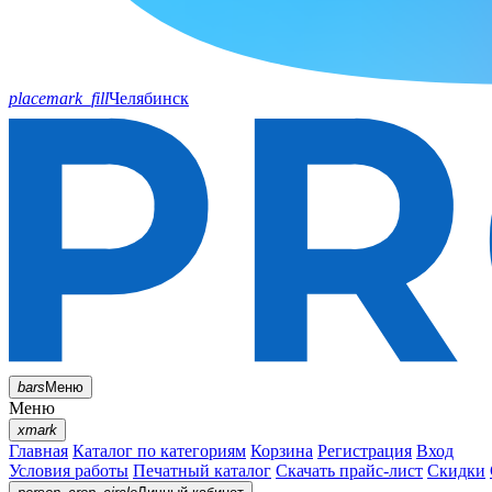
placemark_fill
Челябинск
bars
Меню
Меню
xmark
Главная
Каталог по категориям
Корзина
Регистрация
Вход
Условия работы
Печатный каталог
Скачать прайс-лист
Скидки