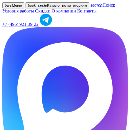
search
Поиск
bars
Меню
book_circle
Каталог
по категориям
Условия работы
Скидки
О компании
Контакты
+7 (495) 921-39-22