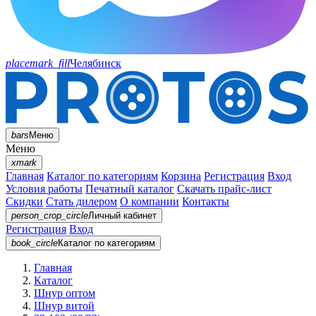
placemark_fill
Челябинск
bars
Меню
Меню
xmark
Главная
Каталог по категориям
Корзина
Регистрация
Вход
Условия работы
Печатный каталог
Скачать прайс-лист
Скидки
Стать дилером
О компании
Контакты
person_crop_circle
Личный кабинет
Регистрация
Вход
book_circle
Каталог
по категориям
Главная
Каталог
Шнур оптом
Шнур витой