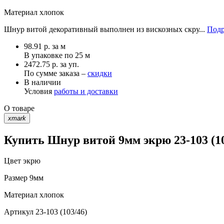
Материал
хлопок
Шнур витой декоративный выполнен из вискозных скру...
Подр
98.91
р.
за м
В упаковке по
25 м
2472.75 р. за уп.
По сумме заказа –
скидки
В наличии
Условия
работы и доставки
О товаре
xmark
Купить Шнур витой 9мм экрю 23-103 (10
Цвет
экрю
Размер
9мм
Материал
хлопок
Артикул
23-103 (103/46)