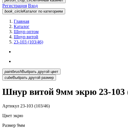
person_crop_circle
Личный кабинет
Регистрация
Вход
book_circle
Каталог
по категориям
Главная
Каталог
Шнур оптом
Шнур витой
23-103 (103/46)
paintbrush
Выбрать другой цвет
cube
Выбрать другой размер
Шнур витой 9мм экрю 23-103 (
Артикул
23-103 (103/46)
Цвет
экрю
Размер
9мм