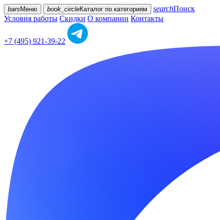
search
Поиск
bars
Меню
book_circle
Каталог
по категориям
Условия работы
Скидки
О компании
Контакты
+7 (495) 921-39-22