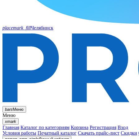
placemark_fill
Челябинск
bars
Меню
Меню
xmark
Главная
Каталог по категориям
Корзина
Регистрация
Вход
Условия работы
Печатный каталог
Скачать прайс-лист
Скидки