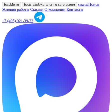
search
Поиск
bars
Меню
book_circle
Каталог
по категориям
Условия работы
Скидки
О компании
Контакты
+7 (495) 921-39-22