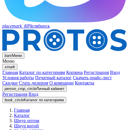
placemark_fill
Челябинск
bars
Меню
Меню
xmark
Главная
Каталог по категориям
Корзина
Регистрация
Вход
Условия работы
Печатный каталог
Скачать прайс-лист
Скидки
Стать дилером
О компании
Контакты
person_crop_circle
Личный кабинет
Регистрация
Вход
book_circle
Каталог
по категориям
Главная
Каталог
Шнур оптом
Шнур витой