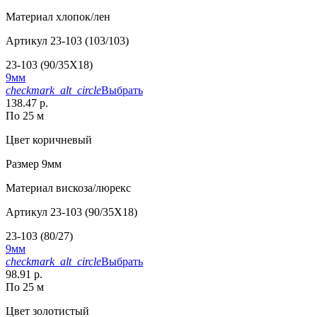
Материал
хлопок/лен
Артикул
23-103 (103/103)
23-103 (90/35X18)
9мм
checkmark_alt_circle
Выбрать
138.47 р.
По 25 м
Цвет
коричневый
Размер
9мм
Материал
вискоза/люрекс
Артикул
23-103 (90/35X18)
23-103 (80/27)
9мм
checkmark_alt_circle
Выбрать
98.91 р.
По 25 м
Цвет
золотистый