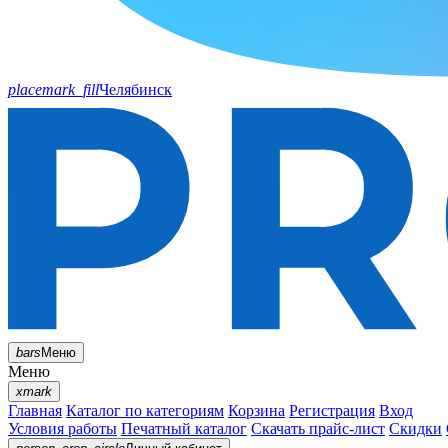
placemark_fill
Челябинск
bars
Меню
Меню
xmark
Главная
Каталог по категориям
Корзина
Регистрация
Вход
Условия работы
Печатный каталог
Скачать прайс-лист
Скидки