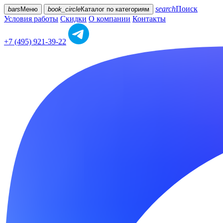
search
Поиск
bars
Меню
book_circle
Каталог
по категориям
Условия работы
Скидки
О компании
Контакты
+7 (495) 921-39-22