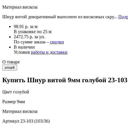
Материал
вискоза
Шнур витой декоративный выполнен из вискозных скру...
Подр
98.91
р.
за м
В упаковке по
25 м
2472.75 р. за уп.
По сумме заказа –
скидки
В наличии
Условия
работы и доставки
О товаре
xmark
Купить Шнур витой 9мм голубой 23-103 
Цвет
голубой
Размер
9мм
Материал
вискоза
Артикул
23-103 (103/36)