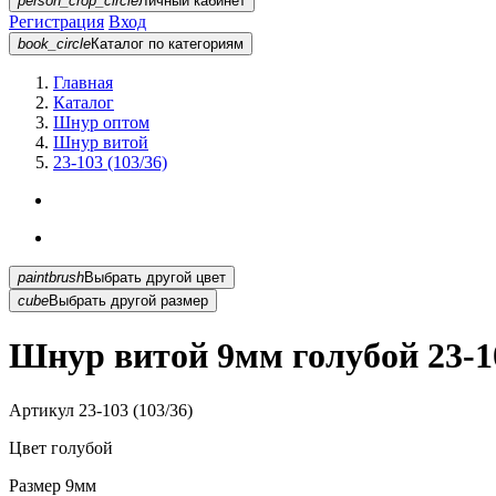
person_crop_circle
Личный кабинет
Регистрация
Вход
book_circle
Каталог
по категориям
Главная
Каталог
Шнур оптом
Шнур витой
23-103 (103/36)
paintbrush
Выбрать другой цвет
cube
Выбрать другой размер
Шнур витой 9мм голубой 23-10
Артикул
23-103 (103/36)
Цвет
голубой
Размер
9мм